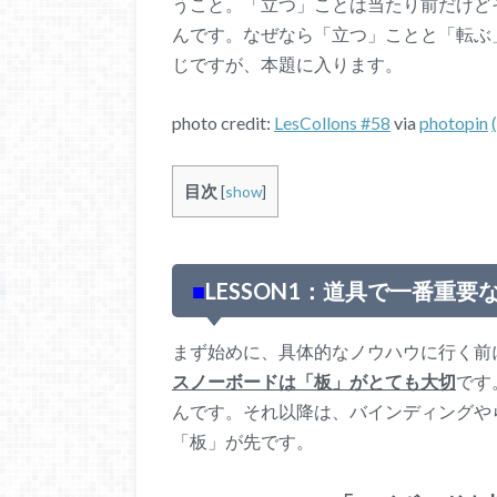
うこと。「立つ」ことは当たり前だけど
んです。なぜなら「立つ」ことと「転ぶ
じですが、
本題に入ります。
photo credit:
LesCollons #58
via
photopin
目次
[
show
]
■
LESSON1：道具で一番重要な
まず始めに、具体的なノウハウに行く前
スノーボードは「板」がとても大切
です
んです。
それ以降は、バインディングや
「板」が先です。