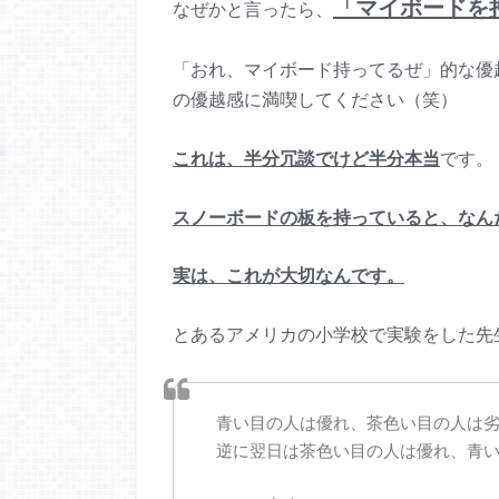
「マイボードを
なぜかと言ったら、
「おれ、マイボード持ってるぜ」的な優
の優越感に満喫してください（笑）
これは、半分冗談でけど半分本当
です。
スノーボードの板を持っていると、なん
実は、これが大切なんです。
とあるアメリカの小学校で実験をした先
青い目の人は優れ、茶色い目の人は
逆に翌日は茶色い目の人は優れ、青