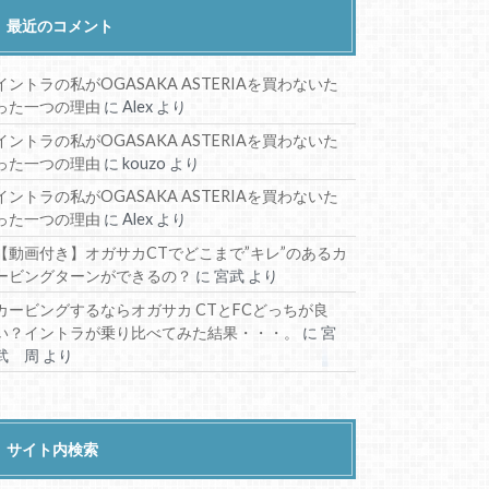
最近のコメント
イントラの私がOGASAKA ASTERIAを買わないた
った一つの理由
に
Alex
より
イントラの私がOGASAKA ASTERIAを買わないた
った一つの理由
に
kouzo
より
イントラの私がOGASAKA ASTERIAを買わないた
った一つの理由
に
Alex
より
【動画付き】オガサカCTでどこまで”キレ”のあるカ
ービングターンができるの？
に
宮武
より
カービングするならオガサカ CTとFCどっちが良
い？イントラが乗り比べてみた結果・・・。
に
宮
武 周
より
サイト内検索