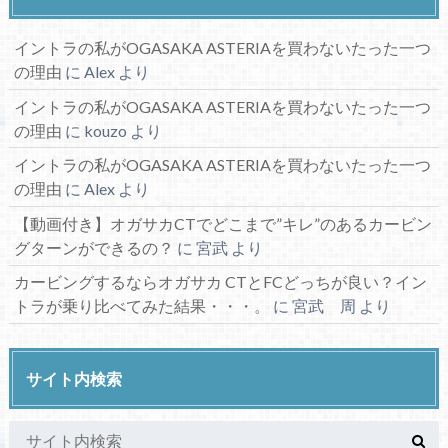
イントラの私がOGASAKA ASTERIAを買わないたった一つ
の理由
に
Alex
より
イントラの私がOGASAKA ASTERIAを買わないたった一つ
の理由
に
kouzo
より
イントラの私がOGASAKA ASTERIAを買わないたった一つ
の理由
に
Alex
より
【動画付き】オガサカCTでどこまで”キレ”のあるカービン
グターンができるの？
に
宮武
より
カービングするならオガサカ CTとFCどっちが良い？イン
トラが乗り比べてみた結果・・・。
に
宮武 周
より
サイト内検索