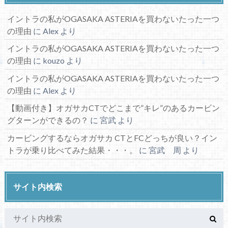
イントラの私がOGASAKA ASTERIAを買わないたった一つ
の理由
に
Alex
より
イントラの私がOGASAKA ASTERIAを買わないたった一つ
の理由
に
kouzo
より
イントラの私がOGASAKA ASTERIAを買わないたった一つ
の理由
に
Alex
より
【動画付き】オガサカCTでどこまで”キレ”のあるカービン
グターンができるの？
に
宮武
より
カービングするならオガサカ CTとFCどっちが良い？イン
トラが乗り比べてみた結果・・・。
に
宮武 周
より
サイト内検索