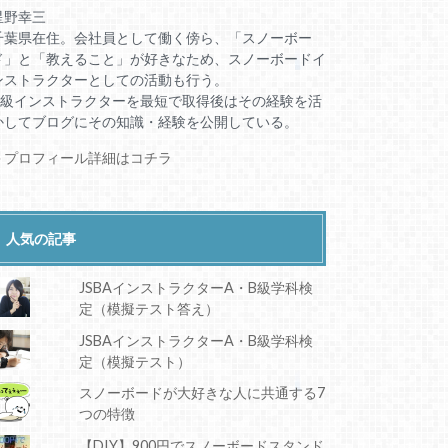
星野幸三
千葉県在住。会社員として働く傍ら、「スノーボー
ド」と「教えること」が好きなため、スノーボードイ
ンストラクターとしての活動も行う。
A級インストラクターを最短で取得後はその経験を活
かしてブログにその知識・経験を公開している。
＞プロフィール詳細はコチラ
人気の記事
JSBAインストラクターA・B級学科検
定（模擬テスト答え）
JSBAインストラクターA・B級学科検
定（模擬テスト）
スノーボードが大好きな人に共通する7
つの特徴
【DIY】900円でスノーボードスタンド