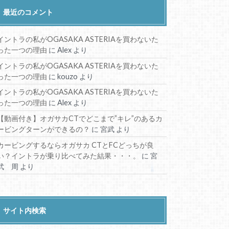
最近のコメント
イントラの私がOGASAKA ASTERIAを買わないた
った一つの理由
に
Alex
より
イントラの私がOGASAKA ASTERIAを買わないた
った一つの理由
に
kouzo
より
イントラの私がOGASAKA ASTERIAを買わないた
った一つの理由
に
Alex
より
【動画付き】オガサカCTでどこまで”キレ”のあるカ
ービングターンができるの？
に
宮武
より
カービングするならオガサカ CTとFCどっちが良
い？イントラが乗り比べてみた結果・・・。
に
宮
武 周
より
サイト内検索